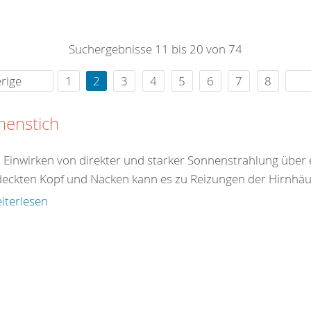
0
365
0
r Sie
Suchergebnisse 11 bis 20 von 74
rei
ie Uhr
rige
1
2
3
4
5
6
7
8
nenstich
 Einwirken von direkter und starker Sonnenstrahlung über 
eckten Kopf und Nacken kann es zu Reizungen der Hirnhäu
iterlesen