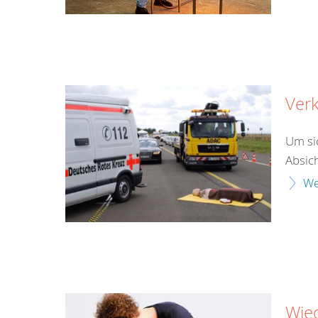
Verk
Um si
Absich
We
Wie