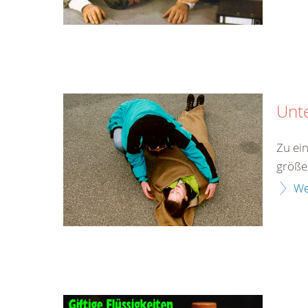
Unt
Zu ei
größe
We