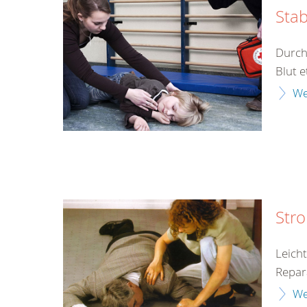
Stab
Durch
Blut e
We
Str
Leich
Repar
We