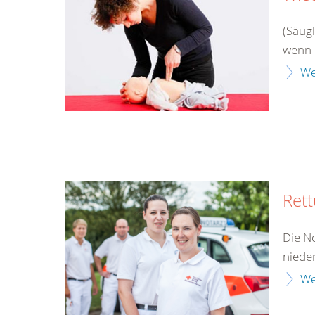
(Säug
wenn 
We
Rett
Die No
niede
We