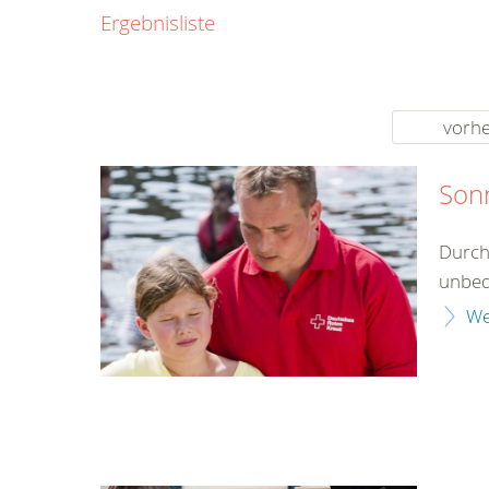
0800
Ergebnisliste
00
Infos fü
kostenf
rund um d
vorhe
Son
Durch
unbed
We