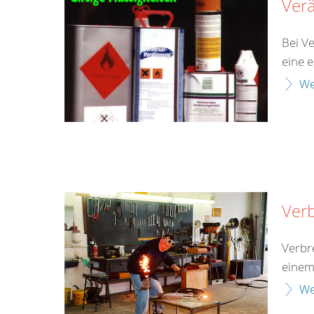
Ver
Bei V
eine 
We
Ver
Verbr
einem
We