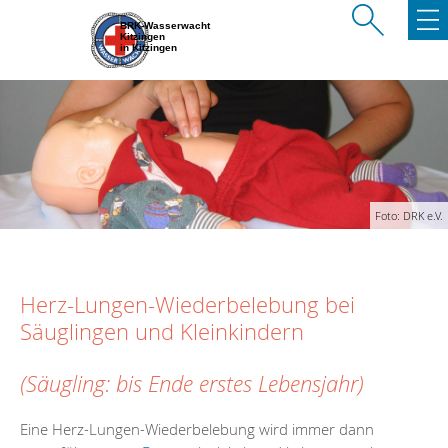
BRK-Wasserwacht
Kitzingen
in Kitzingen
Foto: DRK e.V.
Herz-Lungen-Wiederbelebung bei
Säuglingen und Kleinkindern
(Säugling: bis Ende erstes Lebensjahr)
Eine Herz-Lungen-Wiederbelebung wird immer dann