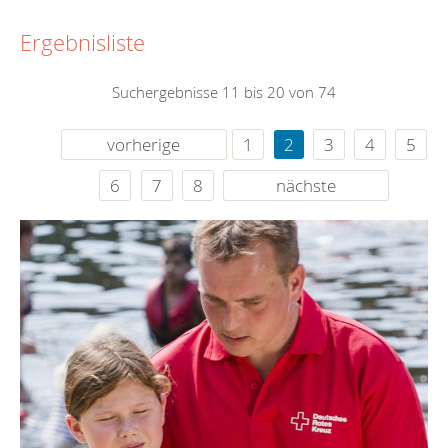
Ergebnisliste
Suchergebnisse 11 bis 20 von 74
vorherige
1
2
3
4
5
6
7
8
nächste