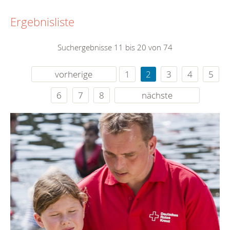
Ergebnisliste
Suchergebnisse 11 bis 20 von 74
vorherige
1
2
3
4
5
6
7
8
nächste