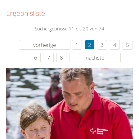
Ergebnisliste
Suchergebnisse 11 bis 20 von 74
vorherige
1
2
3
4
5
6
7
8
nächste