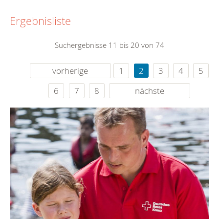
Ergebnisliste
Suchergebnisse 11 bis 20 von 74
vorherige
1
2
3
4
5
6
7
8
nächste