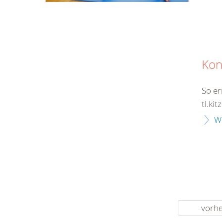
Kon
So er
tl.ki
W
vorhe