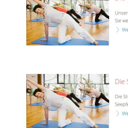
Unser
Sie w
We
Die 
Die St
Seepf
We