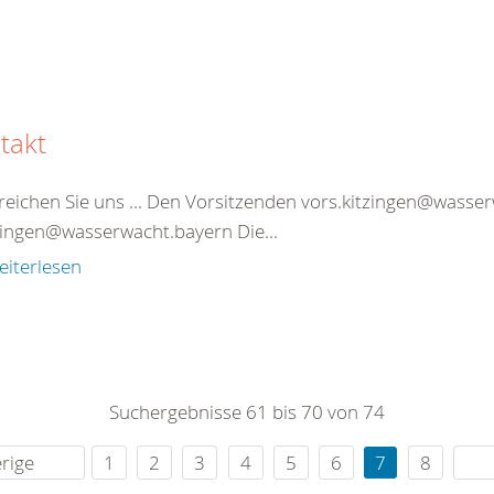
takt
reichen Sie uns ... Den Vorsitzenden vors.kitzingen@wasse
tzingen@wasserwacht.bayern Die...
eiterlesen
Suchergebnisse 61 bis 70 von 74
rige
1
2
3
4
5
6
7
8