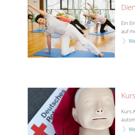
Die
Ein E
auf mö
We
Kurs
Kurs 
automa
We