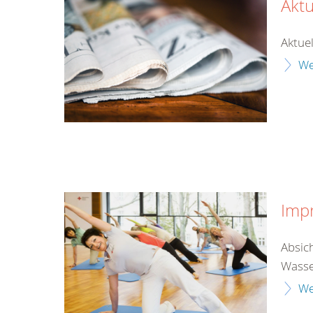
Aktu
Aktuel
We
Imp
Absic
Wasse
We