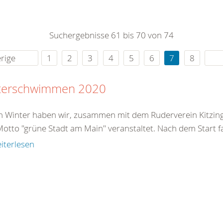
0
365
0
r Sie
Suchergebnisse 61 bis 70 von 74
rei
ie Uhr
rige
1
2
3
4
5
6
7
8
terschwimmen 2020
n Winter haben wir, zusammen mit dem Ruderverein Kitzin
otto "grüne Stadt am Main" veranstaltet. Nach dem Start fa
iterlesen