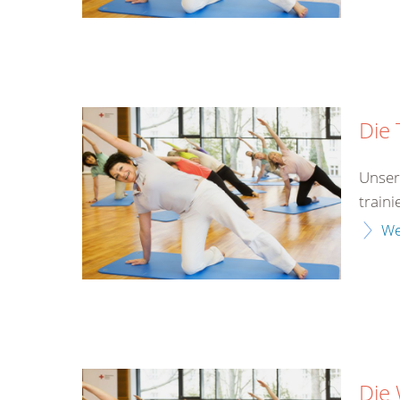
Die 
Unser
traini
We
Die