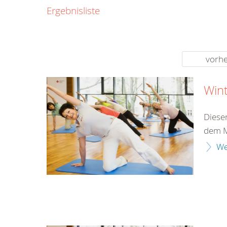
0800
Ergebnisliste
00
Infos fü
kostenf
rund um d
vorhe
Win
Diese
dem M
We