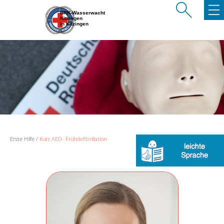
BRK-Wasserwacht
Kitzingen
in Kitzingen
Erste Hilfe
Kurs AED- Frühdefibrillation