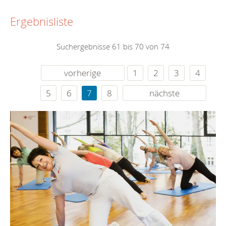
Ergebnisliste
Suchergebnisse 61 bis 70 von 74
vorherige
1
2
3
4
5
6
7
8
nächste