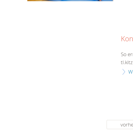
Kon
So er
tl.ki
W
vorhe