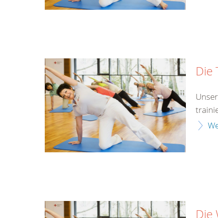
Die 
Unser
traini
We
Die