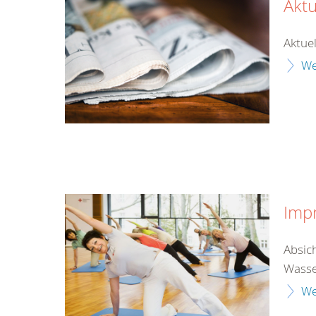
Aktu
Aktuel
We
Imp
Absic
Wasse
We