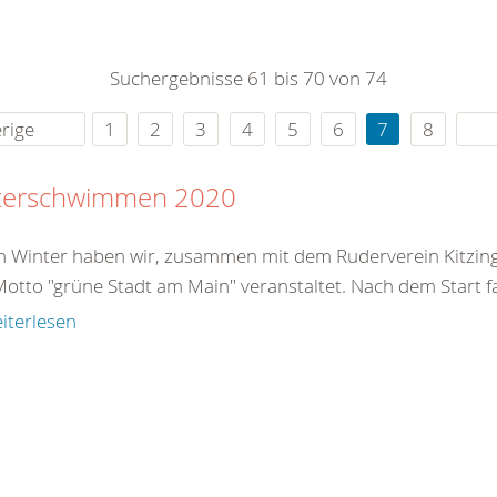
0
365
0
r Sie
Suchergebnisse 61 bis 70 von 74
rei
ie Uhr
rige
1
2
3
4
5
6
7
8
terschwimmen 2020
n Winter haben wir, zusammen mit dem Ruderverein Kitzin
otto "grüne Stadt am Main" veranstaltet. Nach dem Start fa
iterlesen