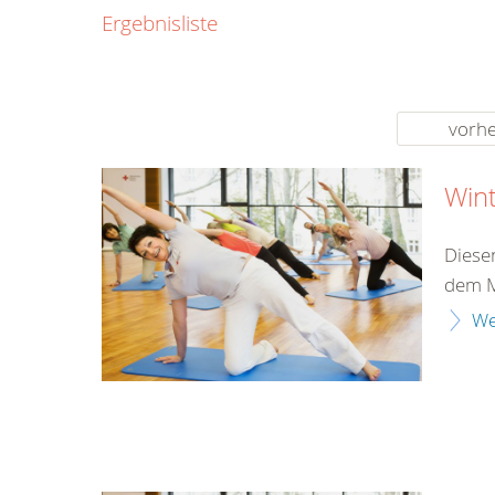
0800
Ergebnisliste
00
Infos fü
kostenf
rund um d
vorhe
Win
Diese
dem M
We