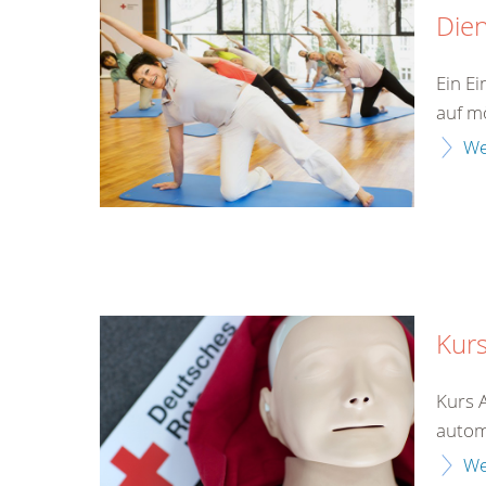
Die
Ein E
auf mö
We
Kurs
Kurs 
automa
We