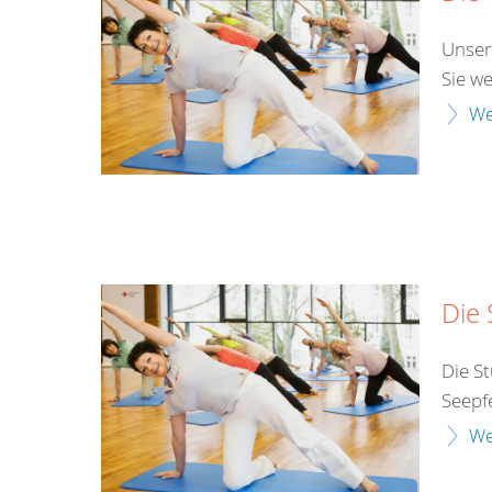
Unser
Sie w
We
Die 
Die St
Seepf
We