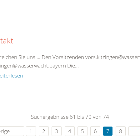
takt
reichen Sie uns ... Den Vorsitzenden vors.kitzingen@wasse
tzingen@wasserwacht.bayern Die...
eiterlesen
Suchergebnisse 61 bis 70 von 74
rige
1
2
3
4
5
6
7
8