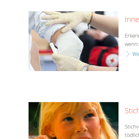
Inn
Erken
wenn:
We
Stic
Stich
tödlic