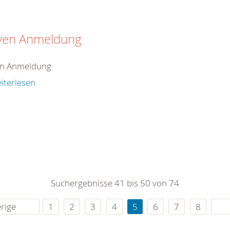
iven Anmeldung
en Anmeldung
iterlesen
Suchergebnisse 41 bis 50 von 74
rige
1
2
3
4
5
6
7
8