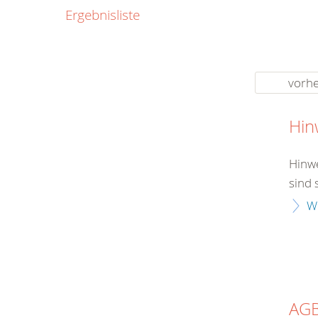
0800
Ergebnisliste
00
Infos fü
kostenf
rund um d
vorhe
Hin
Hinwe
sind 
W
AG