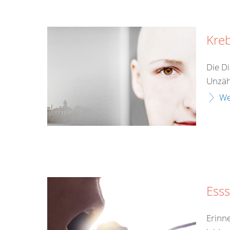
Kre
Die Di
Unzähl
We
Ess
Erinn