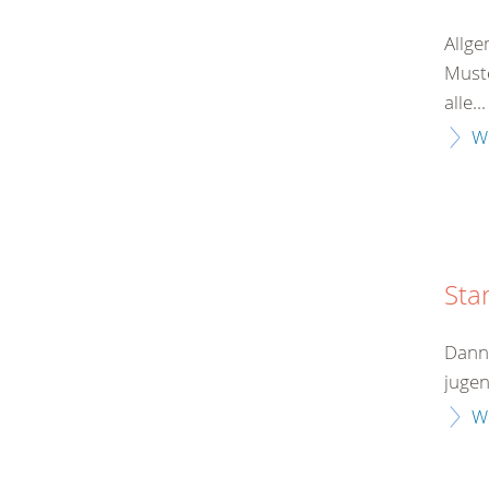
Allge
Muste
alle...
W
Sta
Dann 
jugen
W