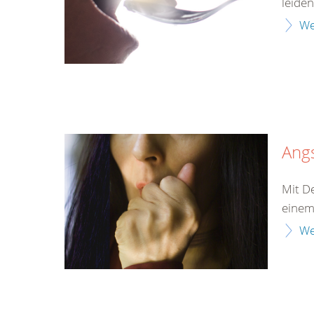
leiden
We
Ang
Mit D
einem
We