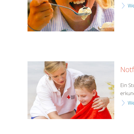
We
Notf
Ein S
erkun
We