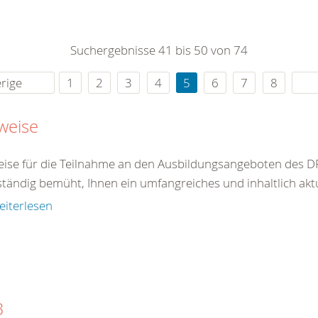
0
365
0
r Sie
Suchergebnisse 41 bis 50 von 74
rei
ie Uhr
rige
1
2
3
4
5
6
7
8
weise
ise für die Teilnahme an den Ausbildungsangeboten des DR
ständig bemüht, Ihnen ein umfangreiches und inhaltlich akt
eiterlesen
B