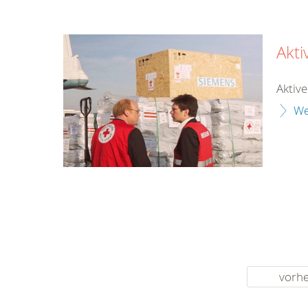
Akt
Aktiv
We
vorhe