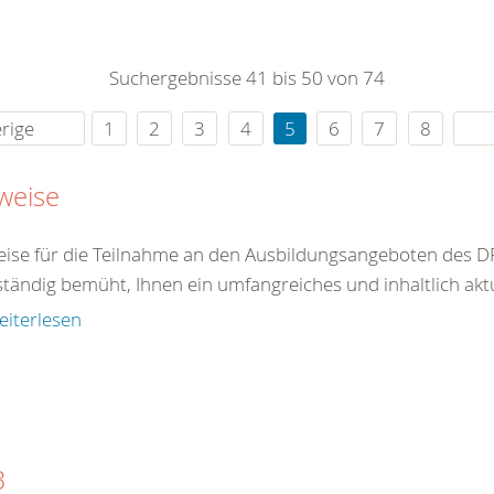
0
365
0
r Sie
Suchergebnisse 41 bis 50 von 74
rei
ie Uhr
rige
1
2
3
4
5
6
7
8
weise
ise für die Teilnahme an den Ausbildungsangeboten des DR
ständig bemüht, Ihnen ein umfangreiches und inhaltlich akt
eiterlesen
B