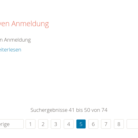
iven Anmeldung
en Anmeldung
iterlesen
Suchergebnisse 41 bis 50 von 74
rige
1
2
3
4
5
6
7
8