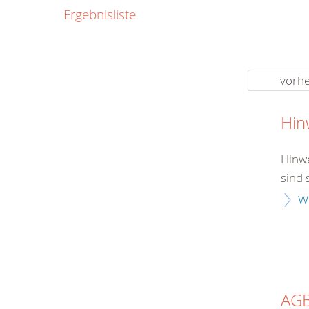
0800
Ergebnisliste
00
Infos fü
kostenf
rund um d
vorhe
Hin
Hinwe
sind 
W
AG