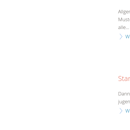
Allge
Muste
alle...
W
Sta
Dann 
jugen
W