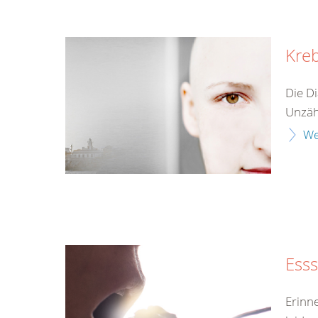
Kre
Die Di
Unzähl
We
Ess
Erinn