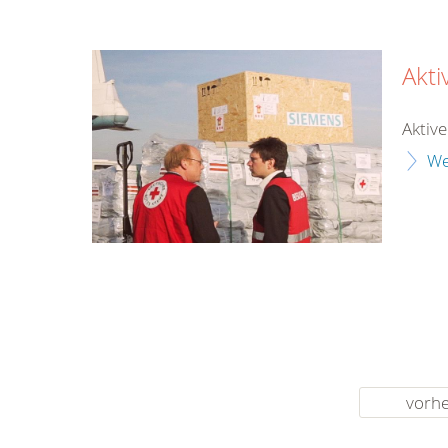
Akt
Aktiv
We
vorhe