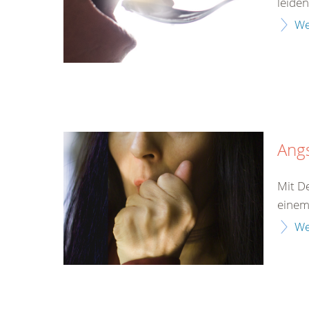
leiden
We
Ang
Mit D
einem
We