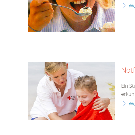
We
Notf
Ein S
erkun
We