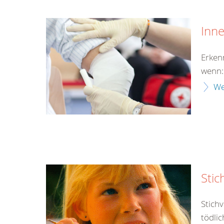
Inn
Erken
wenn:
We
Stic
Stich
tödlic