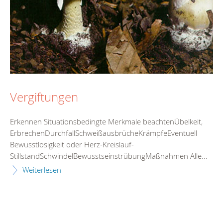
Vergiftungen
Erkennen Situationsbedingte Merkmale beachtenÜbelkeit,
ErbrechenDurchfallSchweißausbrücheKrämpfeEventuell
Bewusstlosigkeit oder Herz-Kreislauf-
StillstandSchwindelBewusstseinstrübungMaßnahmen Alle...
Weiterlesen