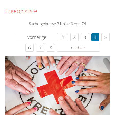
Ergebnisliste
Suchergebnisse 31 bis 40 von 74
vorherige
1
2
3
4
5
6
7
8
nächste