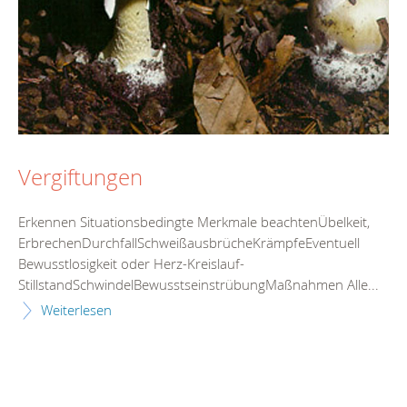
Vergiftungen
Erkennen Situationsbedingte Merkmale beachtenÜbelkeit,
ErbrechenDurchfallSchweißausbrücheKrämpfeEventuell
Bewusstlosigkeit oder Herz-Kreislauf-
StillstandSchwindelBewusstseinstrübungMaßnahmen Alle...
Weiterlesen