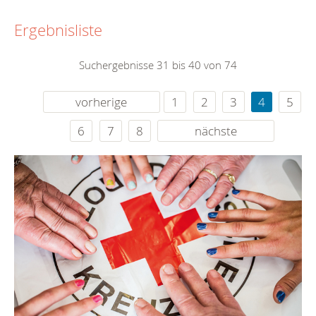
Ergebnisliste
Suchergebnisse 31 bis 40 von 74
vorherige
1
2
3
4
5
6
7
8
nächste