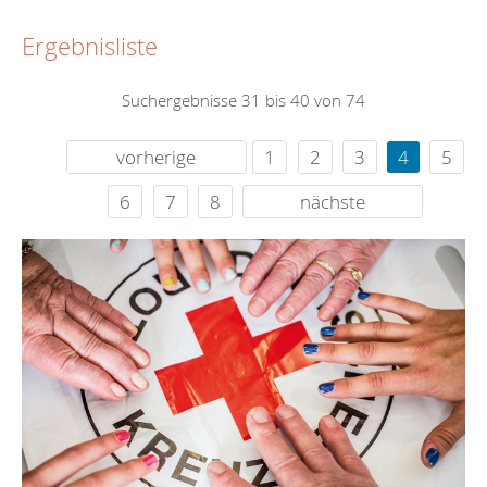
Ergebnisliste
Suchergebnisse 31 bis 40 von 74
vorherige
1
2
3
4
5
6
7
8
nächste