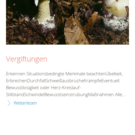
Vergiftungen
Erkennen Situationsbedingte Merkmale beachtenÜbelkeit,
ErbrechenDurchfallSchweißausbrücheKrämpfeEventuell
Bewusstlosigkeit oder Herz-Kreislauf-
StillstandSchwindelBewusstseinstrübungMaßnahmen Alle...
Weiterlesen