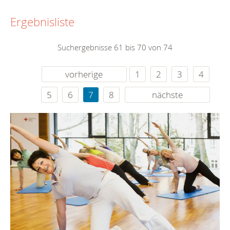
Ergebnisliste
Suchergebnisse 61 bis 70 von 74
vorherige
1
2
3
4
5
6
7
8
nächste