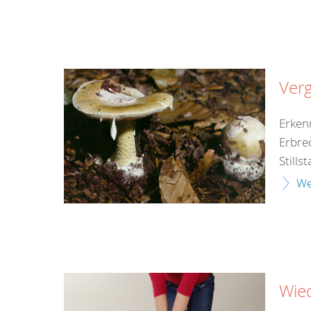
Verg
Erken
Erbre
Still
We
Wie