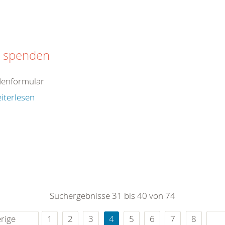
t spenden
enformular
iterlesen
Suchergebnisse 31 bis 40 von 74
rige
1
2
3
4
5
6
7
8