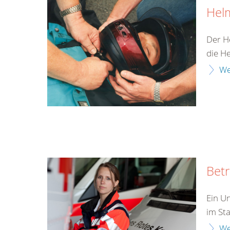
Hel
Der H
die H
We
Bet
Ein Un
im Sta
We