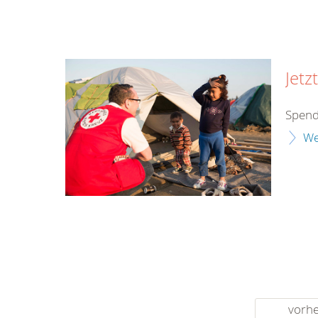
Jetz
Spend
We
vorhe