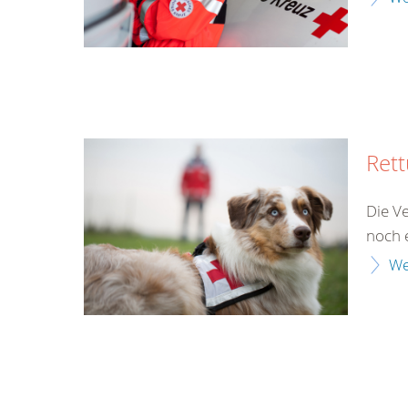
Ret
Die V
noch 
We