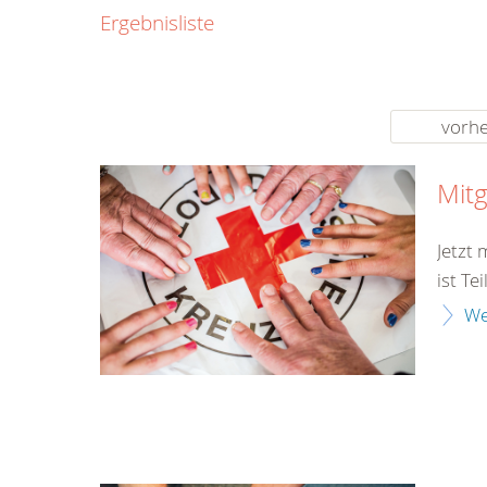
0800
Ergebnisliste
00
Infos fü
kostenf
rund um d
vorhe
Mitg
Jetzt
ist Te
We