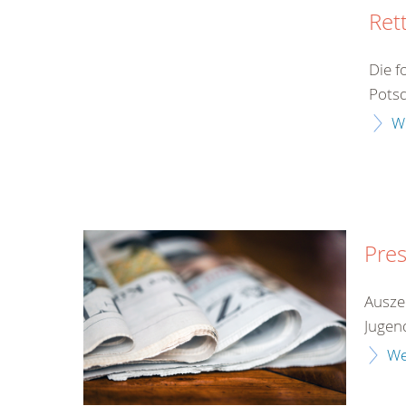
Ret
Die f
Potsd
W
Pre
Ausze
Jugend
We