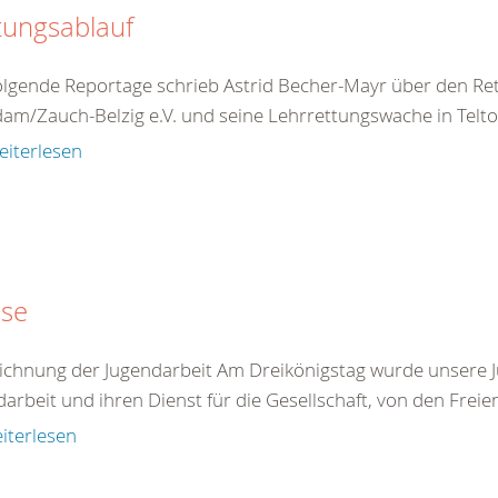
tungsablauf
olgende Reportage schrieb Astrid Becher-Mayr über den R
am/Zauch-Belzig e.V. und seine Lehrrettungswache in Teltow
eiterlesen
sse
ichnung der Jugendarbeit Am Dreikönigstag wurde unsere J
arbeit und ihren Dienst für die Gesellschaft, von den Freie
iterlesen