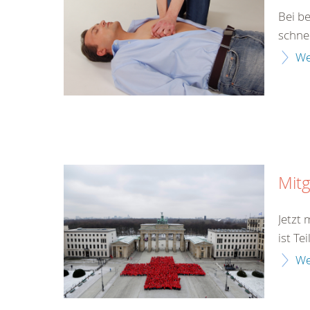
Bei b
schne
We
Mitg
Jetzt
ist Te
We