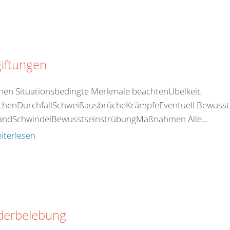
iftungen
nen Situationsbedingte Merkmale beachtenÜbelkeit,
chenDurchfallSchweißausbrücheKrämpfeEventuell Bewusstlos
standSchwindelBewusstseinstrübungMaßnahmen Alle...
iterlesen
derbelebung