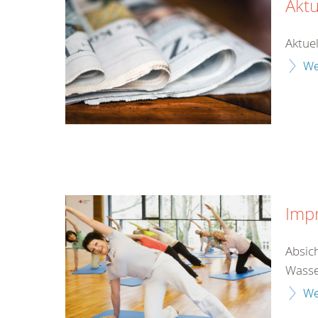
Aktu
Aktuel
We
Imp
Absic
Wasse
We