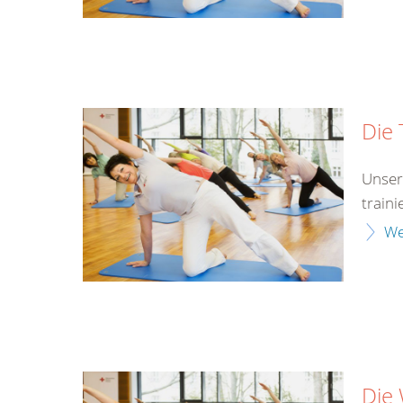
Die 
Unser
traini
We
Die