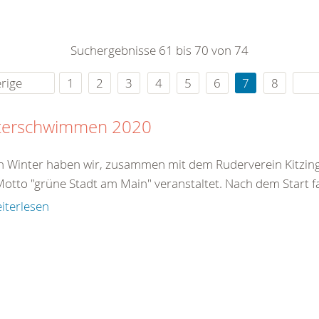
0
365
0
r Sie
Suchergebnisse 61 bis 70 von 74
rei
ie Uhr
rige
1
2
3
4
5
6
7
8
terschwimmen 2020
n Winter haben wir, zusammen mit dem Ruderverein Kitzin
otto "grüne Stadt am Main" veranstaltet. Nach dem Start fa
iterlesen