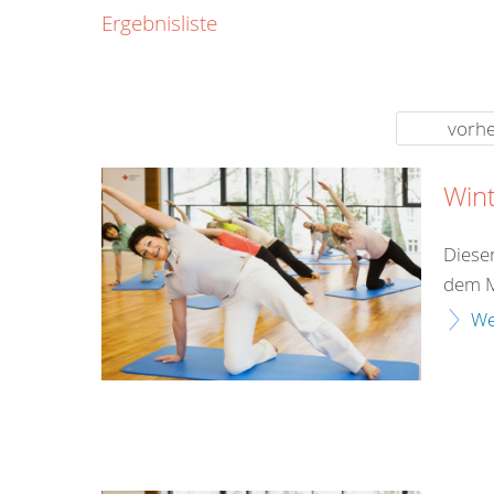
0800
Ergebnisliste
00
Infos fü
kostenf
rund um d
vorhe
Win
Diese
dem M
We