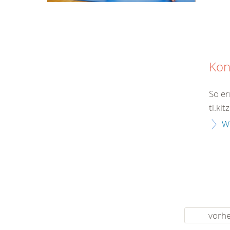
Kon
So er
tl.ki
W
vorhe