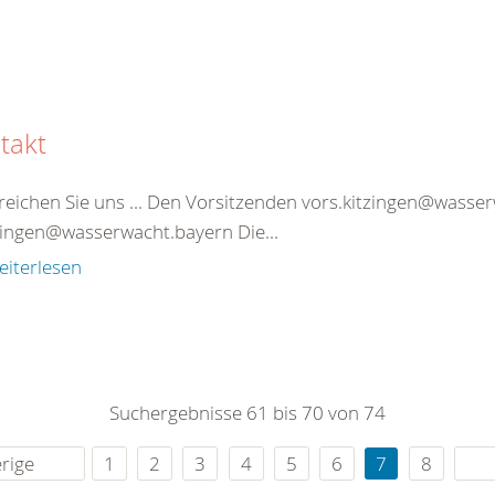
takt
reichen Sie uns ... Den Vorsitzenden vors.kitzingen@wasse
tzingen@wasserwacht.bayern Die...
eiterlesen
Suchergebnisse 61 bis 70 von 74
rige
1
2
3
4
5
6
7
8