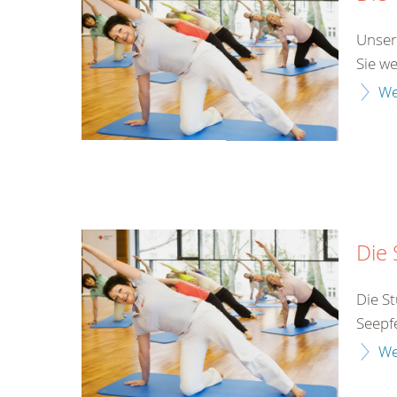
Unser
Sie w
We
Die 
Die St
Seepf
We