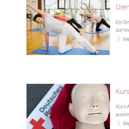
Die
Ein E
auf mö
We
Kurs
Kurs 
automa
We