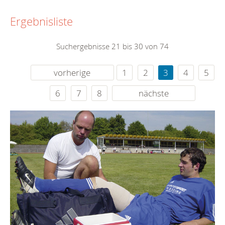
Ergebnisliste
Suchergebnisse 21 bis 30 von 74
vorherige
1
2
3
4
5
6
7
8
nächste