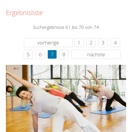
Ergebnisliste
Suchergebnisse 61 bis 70 von 74
vorherige
1
2
3
4
5
6
7
8
nächste