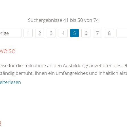
0
365
0
r Sie
Suchergebnisse 41 bis 50 von 74
rei
ie Uhr
rige
1
2
3
4
5
6
7
8
weise
ise für die Teilnahme an den Ausbildungsangeboten des DR
ständig bemüht, Ihnen ein umfangreiches und inhaltlich akt
eiterlesen
B