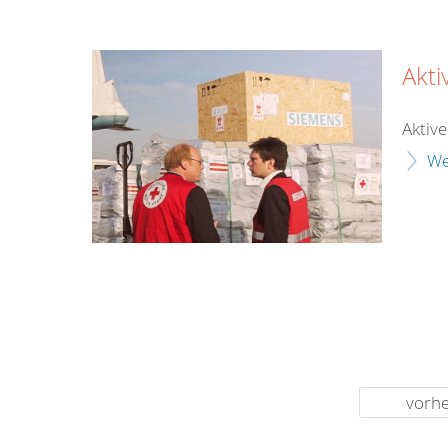
Akt
Aktiv
We
vorhe