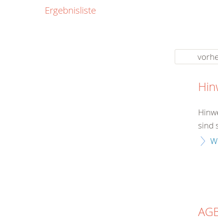
0800
Ergebnisliste
00
Infos fü
kostenf
rund um d
vorhe
Hin
Hinwe
sind 
W
AG