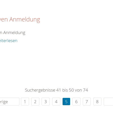
iven Anmeldung
en Anmeldung
iterlesen
Suchergebnisse 41 bis 50 von 74
rige
1
2
3
4
5
6
7
8