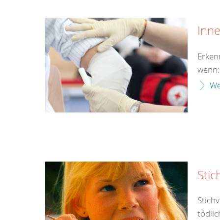
Inn
Erken
wenn:
We
Stic
Stich
tödlic