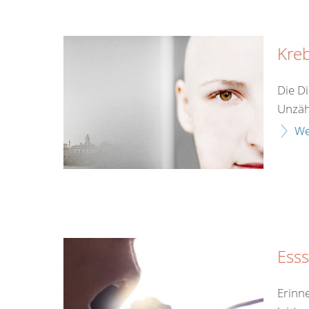
Kre
Die Di
Unzähl
We
Ess
Erinn