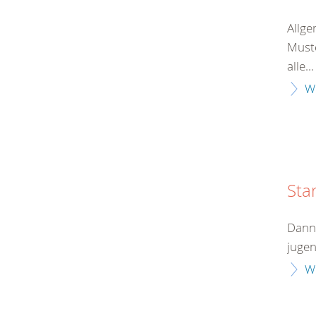
Allge
Muste
alle...
W
Sta
Dann 
jugen
W