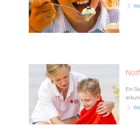
We
Notf
Ein S
erkun
We