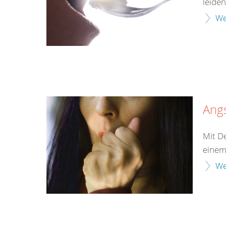
leiden
We
Ang
Mit D
einem
We