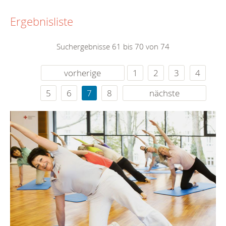
Ergebnisliste
Suchergebnisse 61 bis 70 von 74
vorherige
1
2
3
4
5
6
7
8
nächste