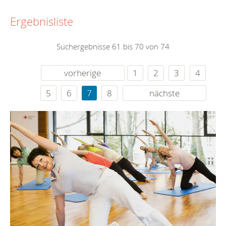
Ergebnisliste
Suchergebnisse 61 bis 70 von 74
vorherige
1
2
3
4
5
6
7
8
nächste