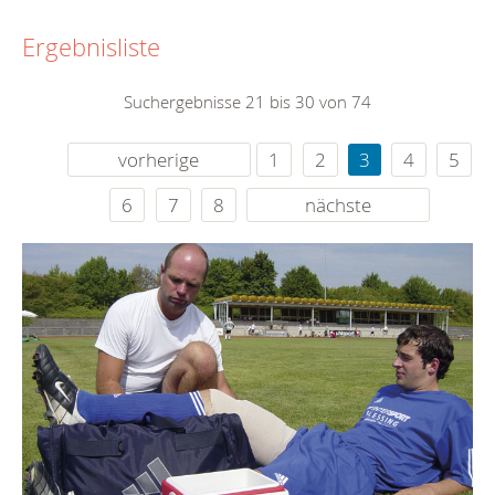
Ergebnisliste
Suchergebnisse 21 bis 30 von 74
vorherige
1
2
3
4
5
6
7
8
nächste