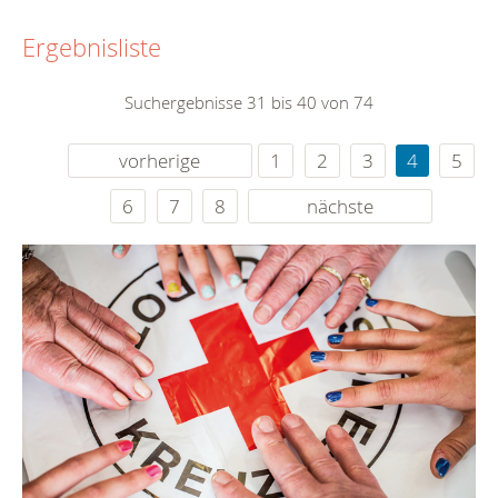
Ergebnisliste
Suchergebnisse 31 bis 40 von 74
vorherige
1
2
3
4
5
6
7
8
nächste