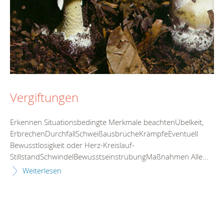
Vergiftungen
Erkennen Situationsbedingte Merkmale beachtenÜbelkeit,
ErbrechenDurchfallSchweißausbrücheKrämpfeEventuell
Bewusstlosigkeit oder Herz-Kreislauf-
StillstandSchwindelBewusstseinstrübungMaßnahmen Alle...
Weiterlesen