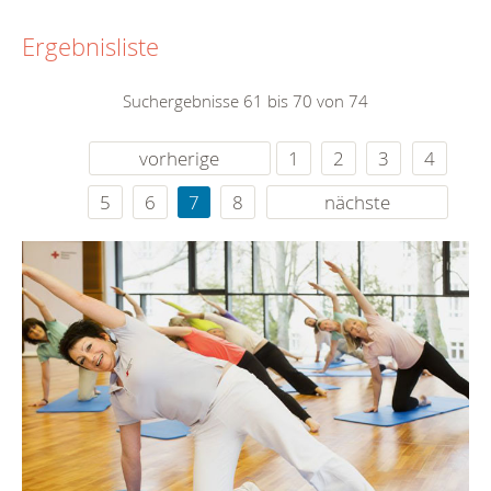
Ergebnisliste
Suchergebnisse 61 bis 70 von 74
vorherige
1
2
3
4
5
6
7
8
nächste