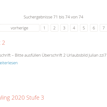
0
365
0
r Sie
Suchergebnisse 71 bis 74 von 74
rei
ie Uhr
vorherige
1
2
3
4
5
6
7
t 2
chrift – Bitte ausfüllen Überschrift 2 Urlaubsbild Julian z
eiterlesen
ling 2020 Stufe 3