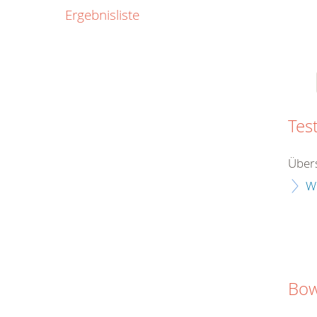
0800
Ergebnisliste
00
Infos fü
kostenf
rund um d
Tes
Übers
W
Bow