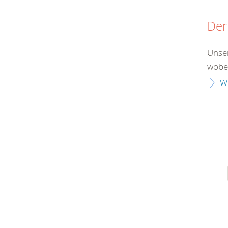
Der
Unser
wobei
W