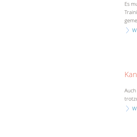
Es m
Train
geme
W
Kan
Auch 
trot
W