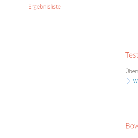
0800
Ergebnisliste
00
Infos fü
kostenf
rund um d
Tes
Übers
W
Bow