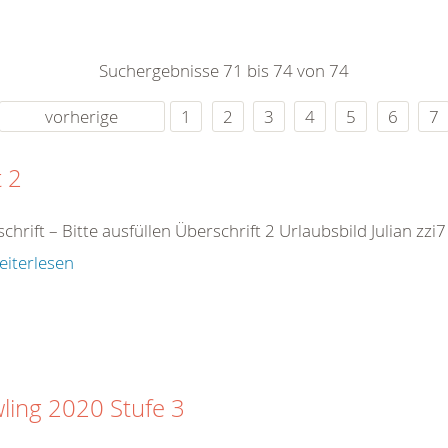
0
365
0
r Sie
Suchergebnisse 71 bis 74 von 74
rei
ie Uhr
vorherige
1
2
3
4
5
6
7
t 2
chrift – Bitte ausfüllen Überschrift 2 Urlaubsbild Julian z
eiterlesen
ling 2020 Stufe 3