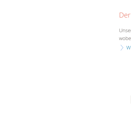
Der
Unser
wobei
W