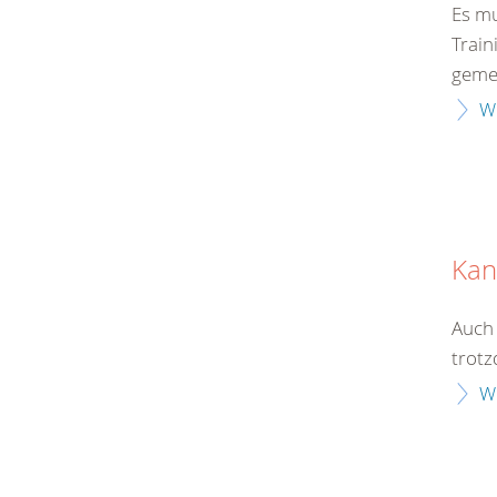
Es m
Train
geme
W
Kan
Auch 
trot
W