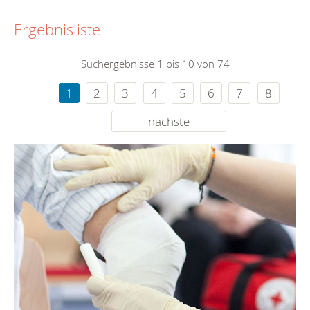
Ergebnisliste
Suchergebnisse 1 bis 10 von 74
1
2
3
4
5
6
7
8
nächste