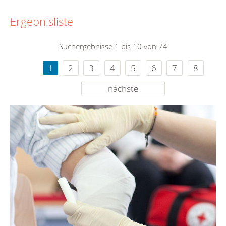
Ergebnisliste
Suchergebnisse 1 bis 10 von 74
1
2
3
4
5
6
7
8
nächste