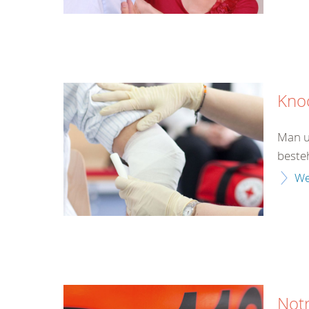
Kno
Man u
beste
We
Not