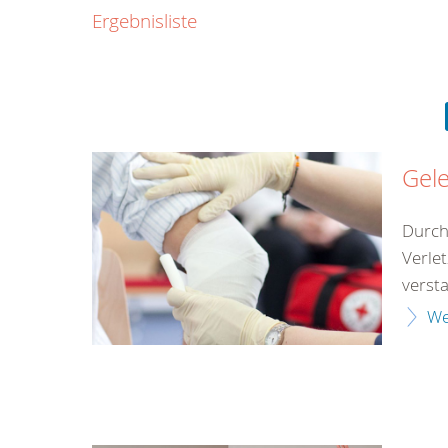
0800
Ergebnisliste
00
Infos fü
kostenf
rund um d
Gel
Durch
Verle
versta
We