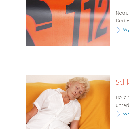
Notru
Dort 
We
Schl
Bei e
unter
We