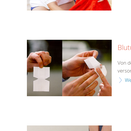
Blu
Von d
verso
We