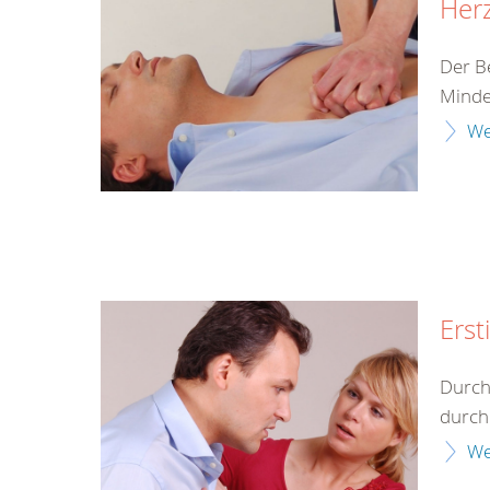
Herz
Der B
Minde
We
Erst
Durch
durch 
We