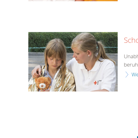
Sch
Unabh
beruht
We