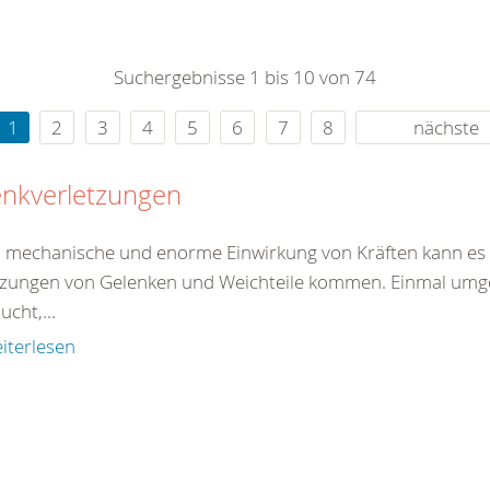
0
365
0
r Sie
Suchergebnisse 1 bis 10 von 74
rei
ie Uhr
1
2
3
4
5
6
7
8
nächste
enkverletzungen
 mechanische und enorme Einwirkung von Kräften kann es 
tzungen von Gelenken und Weichteile kommen. Einmal umgekn
ucht,...
iterlesen