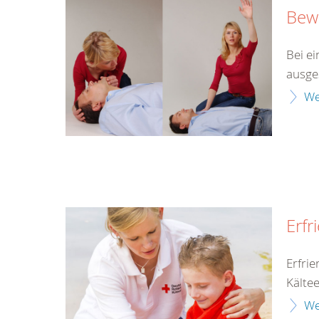
Bewu
Bei ei
ausges
We
Erfr
Erfri
Kälte
We