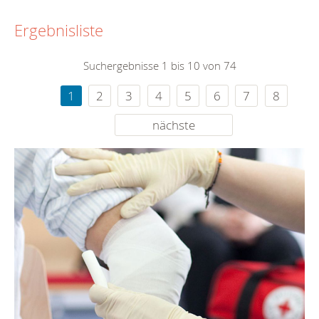
Ergebnisliste
Suchergebnisse 1 bis 10 von 74
1
2
3
4
5
6
7
8
nächste