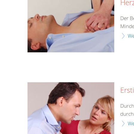
Herz
Der B
Minde
We
Erst
Durch
durch 
We