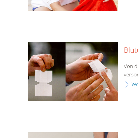
Blu
Von d
verso
We