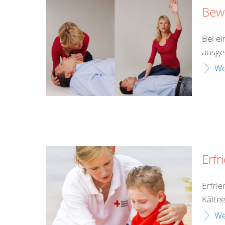
Bewu
Bei ei
ausges
We
Erfr
Erfri
Kälte
We