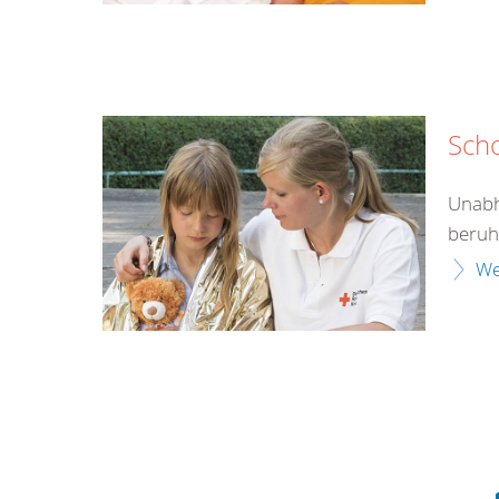
Sch
Unabh
beruht
We