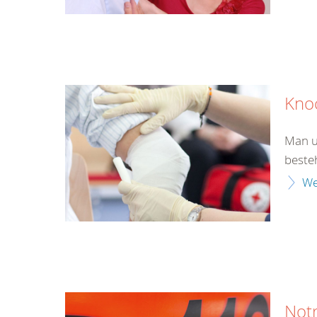
Kno
Man u
beste
We
Not