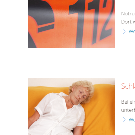
Notru
Dort 
We
Schl
Bei e
unter
We