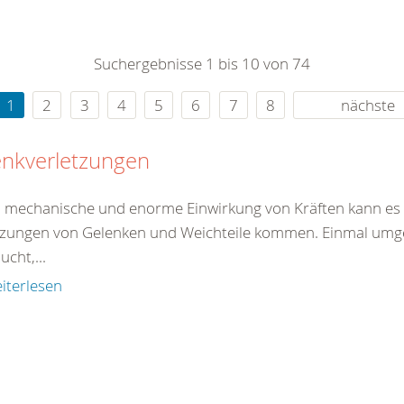
0
365
0
r Sie
Suchergebnisse 1 bis 10 von 74
rei
ie Uhr
1
2
3
4
5
6
7
8
nächste
enkverletzungen
 mechanische und enorme Einwirkung von Kräften kann es 
tzungen von Gelenken und Weichteile kommen. Einmal umgekn
ucht,...
iterlesen