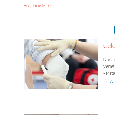
0800
Ergebnisliste
00
Infos fü
kostenf
rund um d
Gel
Durch
Verle
versta
We