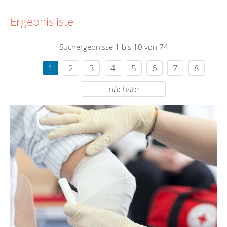
Ergebnisliste
Suchergebnisse 1 bis 10 von 74
1
2
3
4
5
6
7
8
nächste