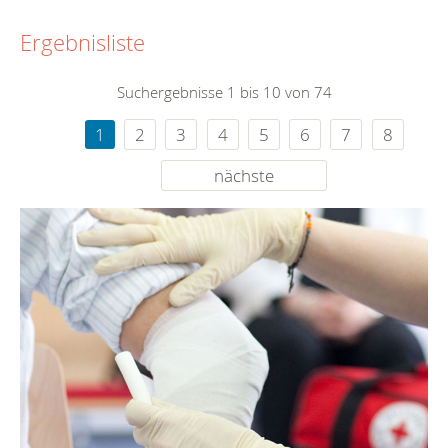
Ergebnisliste
Suchergebnisse 1 bis 10 von 74
1
2
3
4
5
6
7
8
nächste