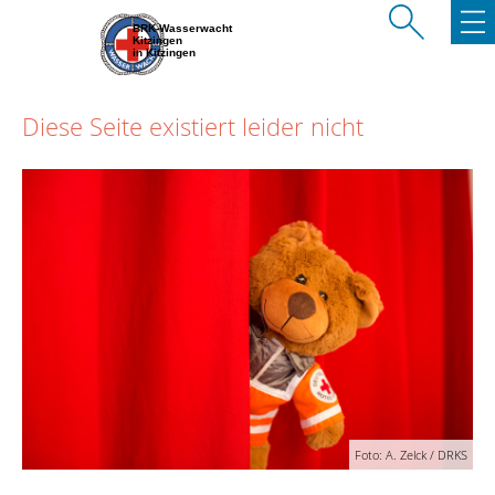
BRK-Wasserwacht
Kitzingen
in Kitzingen
Diese Seite existiert leider nicht
Foto: A. Zelck / DRKS