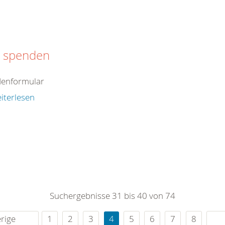
t spenden
enformular
iterlesen
Suchergebnisse 31 bis 40 von 74
rige
1
2
3
4
5
6
7
8