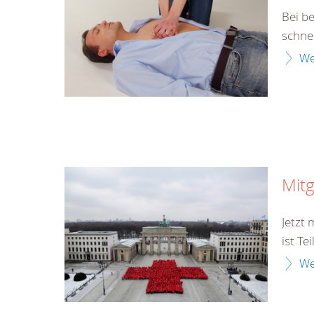
Bei b
schne
We
Mitg
Jetzt
ist Te
We