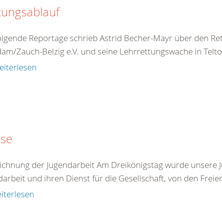
tungsablauf
olgende Reportage schrieb Astrid Becher-Mayr über den R
am/Zauch-Belzig e.V. und seine Lehrrettungswache in Teltow
eiterlesen
sse
ichnung der Jugendarbeit Am Dreikönigstag wurde unsere J
arbeit und ihren Dienst für die Gesellschaft, von den Freie
iterlesen