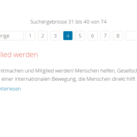
0
365
0
r Sie
Suchergebnisse 31 bis 40 von 74
rei
ie Uhr
rige
1
2
3
4
5
6
7
8
lied werden
 mitmachen und Mitglied werden! Menschen helfen, Gesellsc
il einer internationalen Bewegung, die Menschen direkt hilft od
iterlesen