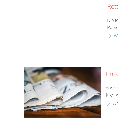
Ret
Die f
Potsd
W
Pre
Ausze
Jugend
We