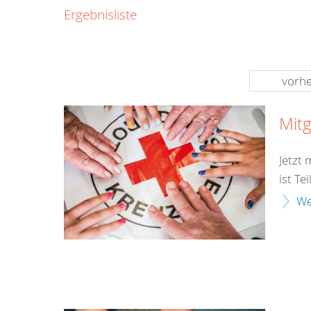
0800
Ergebnisliste
00
Infos fü
kostenf
rund um d
vorhe
Mitg
Jetzt
ist Te
We