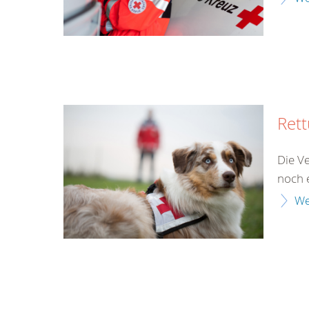
Ret
Die V
noch 
We