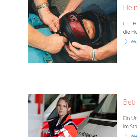
Hel
Der H
die H
We
Bet
Ein Un
im Sta
We