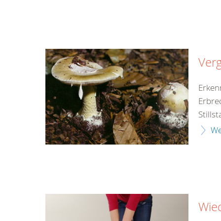
Verg
Erken
Erbre
Still
We
Wie