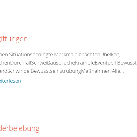
iftungen
nen Situationsbedingte Merkmale beachtenÜbelkeit,
chenDurchfallSchweißausbrücheKrämpfeEventuell Bewusstlos
standSchwindelBewusstseinstrübungMaßnahmen Alle...
iterlesen
derbelebung