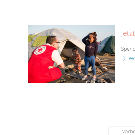
Jetz
Spend
We
vorhe