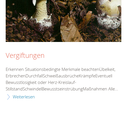
Vergiftungen
Erkennen Situationsbedingte Merkmale beachtenÜbelkeit,
ErbrechenDurchfallSchweißausbrücheKrämpfeEventuell
Bewusstlosigkeit oder Herz-Kreislauf-
StillstandSchwindelBewusstseinstrübungMaßnahmen Alle...
Weiterlesen