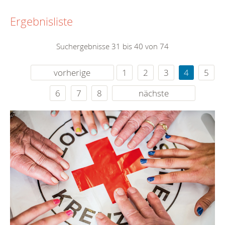
Ergebnisliste
Suchergebnisse 31 bis 40 von 74
vorherige
1
2
3
4
5
6
7
8
nächste