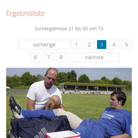
Ergebnisliste
Suchergebnisse 21 bis 30 von 74
vorherige
1
2
3
4
5
6
7
8
nächste