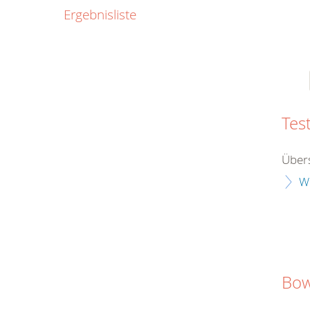
0800
Ergebnisliste
00
Infos fü
kostenf
rund um d
Tes
Übers
W
Bow