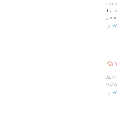
Es m
Train
geme
W
Kan
Auch 
trot
W