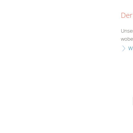
Der
Unser
wobei
W