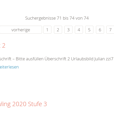
0
365
0
r Sie
Suchergebnisse 71 bis 74 von 74
rei
ie Uhr
vorherige
1
2
3
4
5
6
7
t 2
chrift – Bitte ausfüllen Überschrift 2 Urlaubsbild Julian z
eiterlesen
ling 2020 Stufe 3