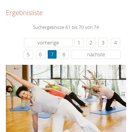
Ergebnisliste
Suchergebnisse 61 bis 70 von 74
vorherige
1
2
3
4
5
6
7
8
nächste