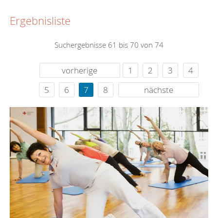
Ergebnisliste
Suchergebnisse 61 bis 70 von 74
vorherige
1
2
3
4
5
6
7
8
nächste