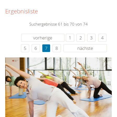
Ergebnisliste
Suchergebnisse 61 bis 70 von 74
vorherige
1
2
3
4
5
6
7
8
nächste