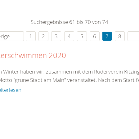
0
365
0
r Sie
Suchergebnisse 61 bis 70 von 74
rei
ie Uhr
rige
1
2
3
4
5
6
7
8
terschwimmen 2020
n Winter haben wir, zusammen mit dem Ruderverein Kitzin
otto "grüne Stadt am Main" veranstaltet. Nach dem Start fa
iterlesen