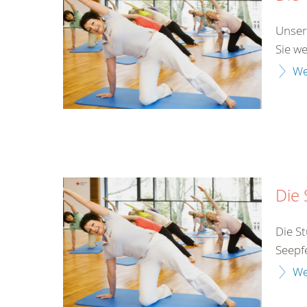
Unser
Sie w
We
Die 
Die St
Seepf
We