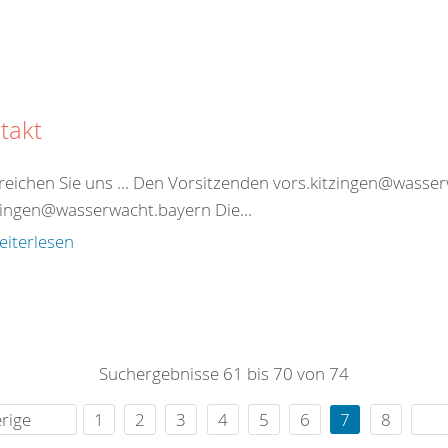
takt
reichen Sie uns ... Den Vorsitzenden vors.kitzingen@wasse
tzingen@wasserwacht.bayern Die...
eiterlesen
Suchergebnisse 61 bis 70 von 74
rige
1
2
3
4
5
6
7
8