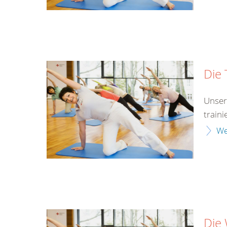
Die 
Unser
traini
We
Die