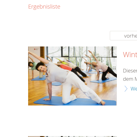
0800
Ergebnisliste
00
Infos fü
kostenf
rund um d
vorhe
Win
Diese
dem M
We