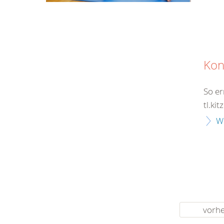
Kon
So er
tl.ki
W
vorhe