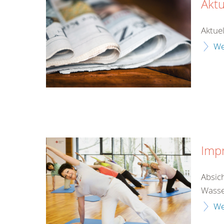
Aktu
Aktuel
We
Imp
Absic
Wasse
We