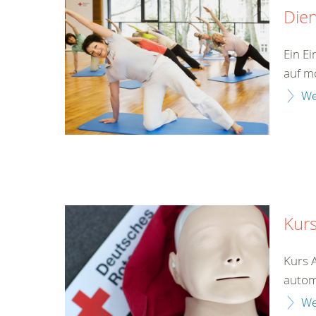
Die
Ein E
auf mö
We
Kurs
Kurs 
automa
We