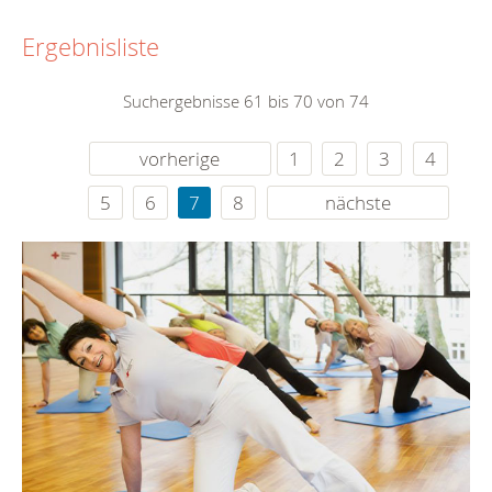
Ergebnisliste
Suchergebnisse 61 bis 70 von 74
vorherige
1
2
3
4
5
6
7
8
nächste