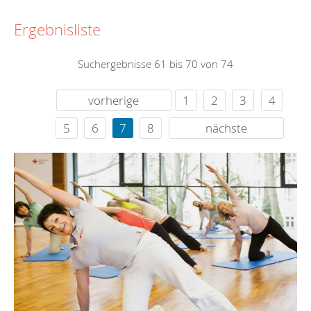
Ergebnisliste
Suchergebnisse 61 bis 70 von 74
vorherige
1
2
3
4
5
6
7
8
nächste