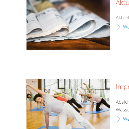
Aktu
Aktuel
We
Imp
Absic
Wasse
We