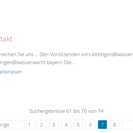
takt
reichen Sie uns ... Den Vorsitzenden vors.kitzingen@wasse
tzingen@wasserwacht.bayern Die...
eiterlesen
Suchergebnisse 61 bis 70 von 74
rige
1
2
3
4
5
6
7
8