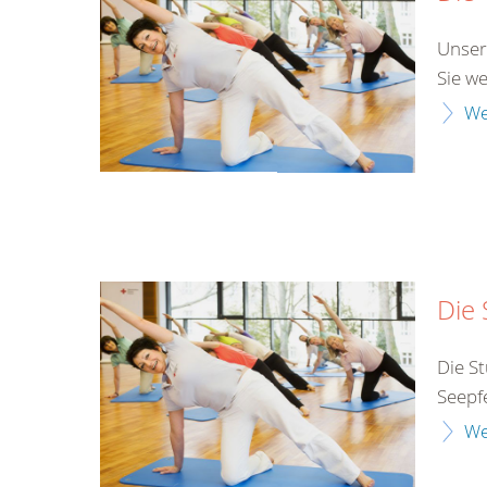
Unser
Sie w
We
Die 
Die St
Seepf
We