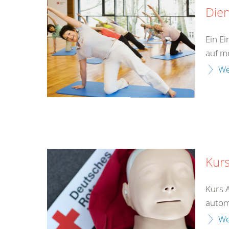
Die
Ein E
auf mö
We
Kurs
Kurs 
automa
We