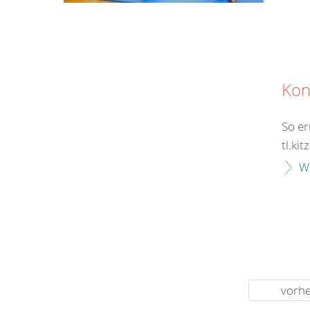
Kon
So er
tl.ki
W
vorhe