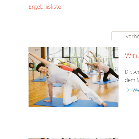
0800
Ergebnisliste
00
Infos fü
kostenf
rund um d
vorhe
Win
Diese
dem M
We