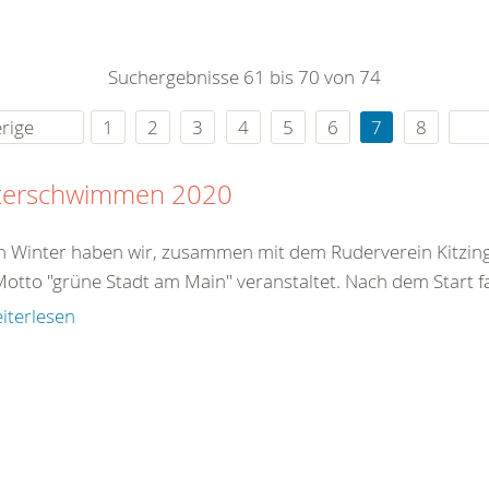
0
365
0
r Sie
Suchergebnisse 61 bis 70 von 74
rei
ie Uhr
rige
1
2
3
4
5
6
7
8
terschwimmen 2020
n Winter haben wir, zusammen mit dem Ruderverein Kitzin
otto "grüne Stadt am Main" veranstaltet. Nach dem Start fa
iterlesen