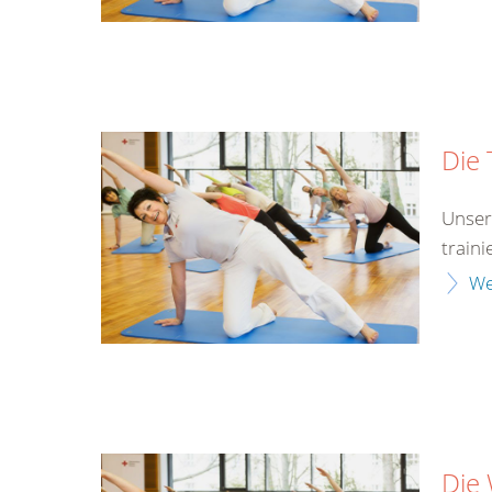
Die 
Unser
traini
We
Die