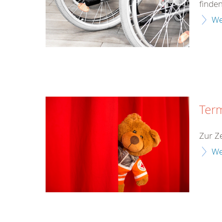
finden
We
Ter
Zur Ze
We