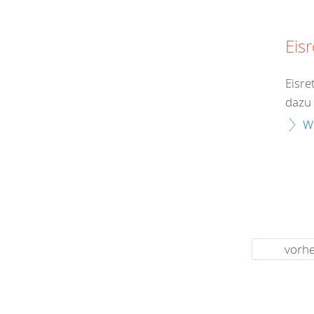
Eis
Eisre
dazu 
W
vorhe