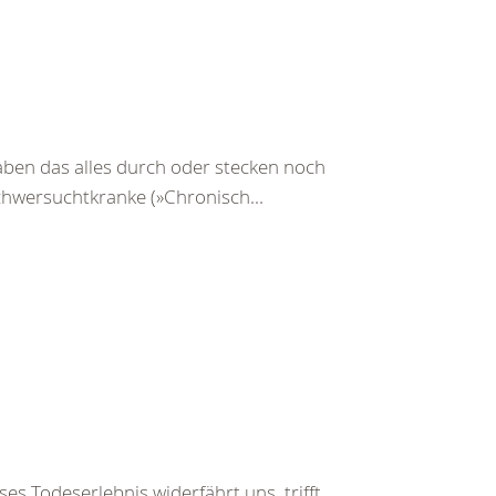
ben das alles durch oder stecken noch
Schwersuchtkranke (»Chronisch...
es Todeserlebnis widerfährt uns, trifft