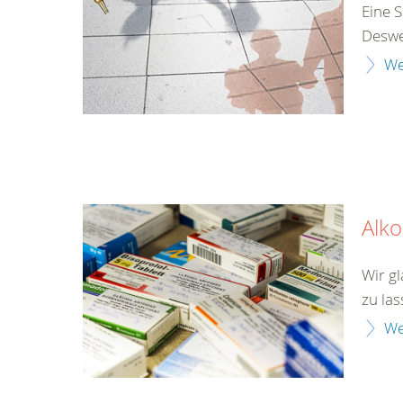
Eine S
Desweg
We
Alk
Wir gl
zu las
We