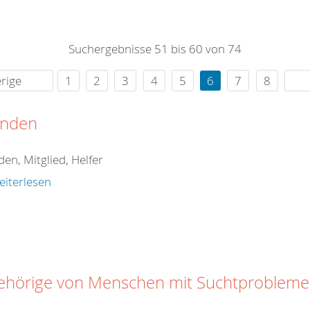
0
365
0
r Sie
Suchergebnisse 51 bis 60 von 74
rei
ie Uhr
rige
1
2
3
4
5
6
7
8
nden
en, Mitglied, Helfer
eiterlesen
ehörige von Menschen mit Suchtproblem