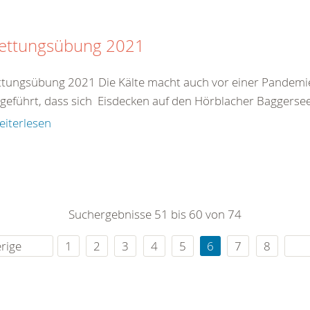
rettungsübung 2021
ttungsübung 2021 Die Kälte macht auch vor einer Pandemie
geführt, dass sich Eisdecken auf den Hörblacher Baggerseen
eiterlesen
Suchergebnisse 51 bis 60 von 74
rige
1
2
3
4
5
6
7
8