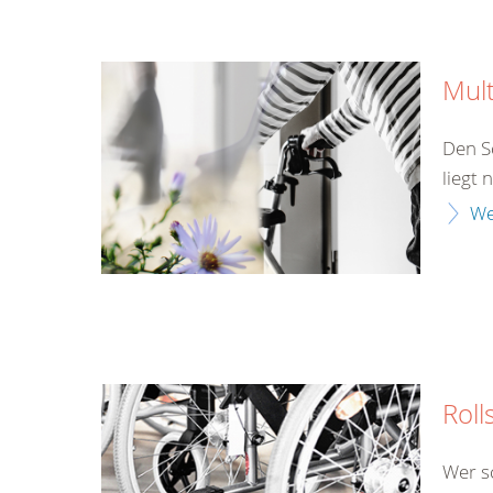
Mult
Den S
liegt 
We
Roll
Wer s