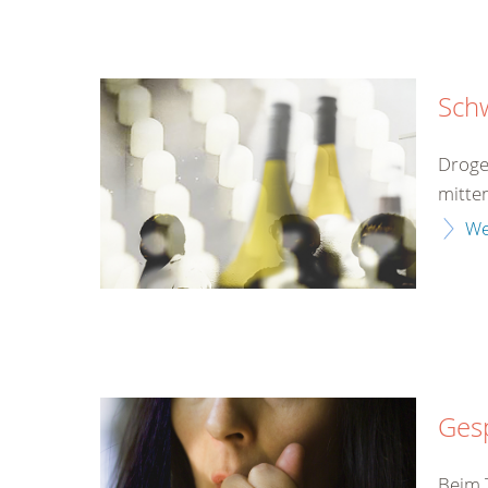
Sch
Droge
mitten
We
Gesp
Beim T