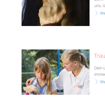
uns, l
We
Tra
Dein 
immer
We