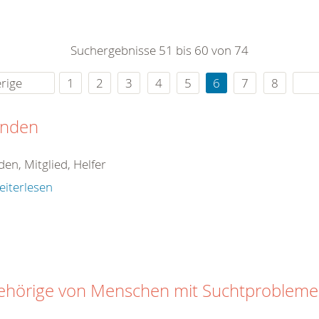
0
365
0
r Sie
Suchergebnisse 51 bis 60 von 74
rei
ie Uhr
rige
1
2
3
4
5
6
7
8
nden
en, Mitglied, Helfer
eiterlesen
ehörige von Menschen mit Suchtproblem