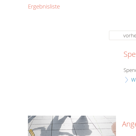
0800
Ergebnisliste
00
Infos fü
kostenf
rund um d
vorhe
Spe
Spend
W
Ang