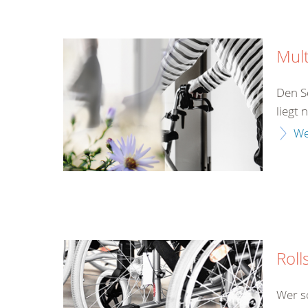
Mult
Den S
liegt 
We
Roll
Wer s