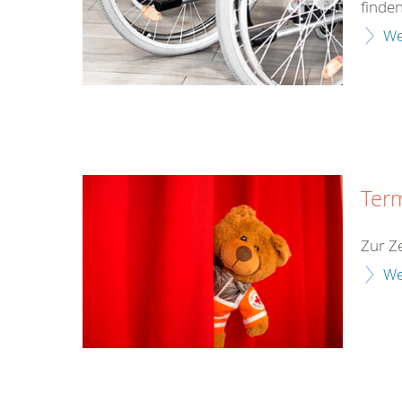
finden
We
Ter
Zur Ze
We