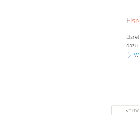
Eis
Eisre
dazu 
W
vorhe