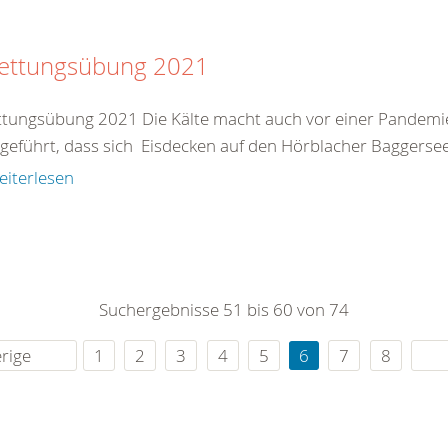
rettungsübung 2021
ttungsübung 2021 Die Kälte macht auch vor einer Pandemie
geführt, dass sich Eisdecken auf den Hörblacher Baggerseen
eiterlesen
Suchergebnisse 51 bis 60 von 74
rige
1
2
3
4
5
6
7
8