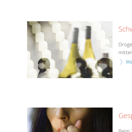
Sch
Droge
mitten
We
Gesp
Beim T