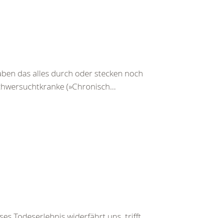
ben das alles durch oder stecken noch
Schwersuchtkranke (»Chronisch...
es Todeserlebnis widerfährt uns, trifft