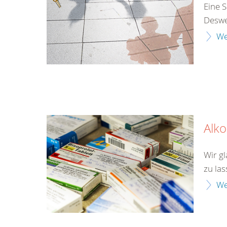
Eine S
Desweg
We
Alk
Wir gl
zu las
We