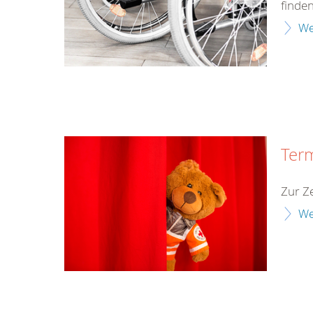
finden
We
Ter
Zur Ze
We