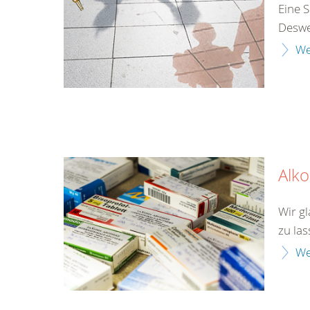
Eine S
Desweg
We
Alk
Wir gl
zu las
We