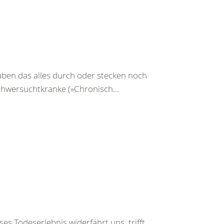
ben das alles durch oder stecken noch
Schwersuchtkranke (»Chronisch...
es Todeserlebnis widerfährt uns, trifft