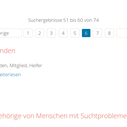
0
365
0
r Sie
Suchergebnisse 51 bis 60 von 74
rei
ie Uhr
rige
1
2
3
4
5
6
7
8
nden
en, Mitglied, Helfer
eiterlesen
ehörige von Menschen mit Suchtproblem