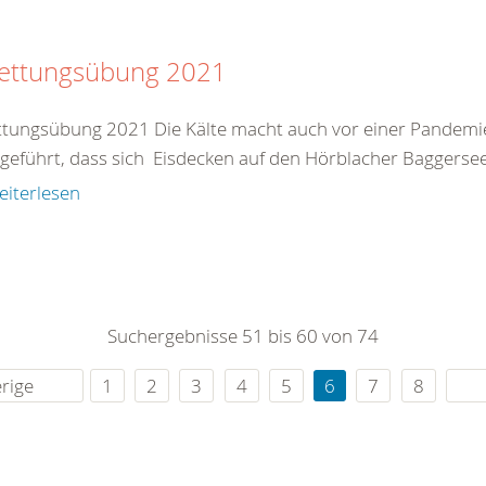
rettungsübung 2021
ttungsübung 2021 Die Kälte macht auch vor einer Pandemie
geführt, dass sich Eisdecken auf den Hörblacher Baggerseen
eiterlesen
Suchergebnisse 51 bis 60 von 74
rige
1
2
3
4
5
6
7
8