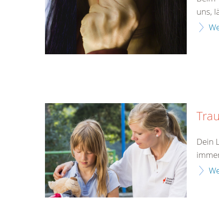
uns, l
We
Tra
Dein 
immer
We