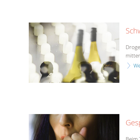
Sch
Droge
mitten
We
Gesp
Beim T