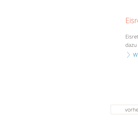
Eis
Eisre
dazu 
W
vorhe